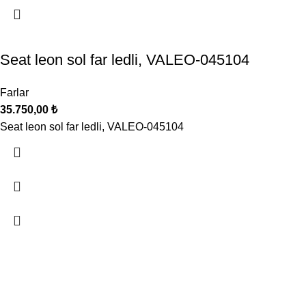
Seat leon sol far ledli, VALEO-045104
Farlar
35.750,00
₺
Seat leon sol far ledli, VALEO-045104
Oto Klima, Elektrik parçaları satış, montaj sistemleri
Seyhan, 629/10. Sk. No: 20 Buca / İzmir
Telefon: 0 507 227 77 30